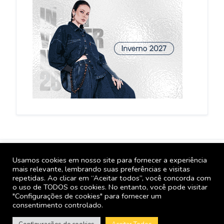
Usamos cookies em nosso site para fornecer a experiência
GBL Mais. Copyright 2005 – 2026 | Todos os direitos
mais relevante, lembrando suas preferências e visitas
reservados para SPPress Editora.
repetidas. Ao clicar em “Aceitar todos”, você concorda com
o uso de TODOS os cookies. No entanto, você pode visitar
FORNECEDORES
Como usar o GBL Mais
"Configurações de cookies" para fornecer um
consentimento controlado.
GBLjeans Notícias
Quem Somos