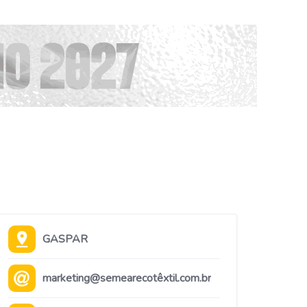
GASPAR
marketing@semearecotêxtil.com.br