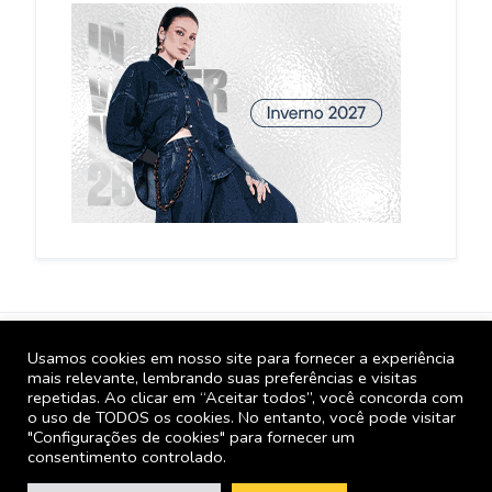
Usamos cookies em nosso site para fornecer a experiência
GBL Mais. Copyright 2005 – 2026 | Todos os direitos
mais relevante, lembrando suas preferências e visitas
reservados para SPPress Editora.
repetidas. Ao clicar em “Aceitar todos”, você concorda com
o uso de TODOS os cookies. No entanto, você pode visitar
FORNECEDORES
Como usar o GBL Mais
"Configurações de cookies" para fornecer um
consentimento controlado.
GBLjeans Notícias
Quem Somos