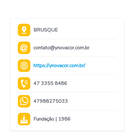
BRUSQUE
contato@ynovacor.com.br
https://ynovacor.com.br/
47 3355 8486
47988275033
Fundação | 1986