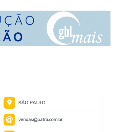
SÃO PAULO
vendas@patra.com.br