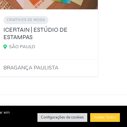
CRIATIVOS DE MODA
ICERTAIN | ESTÚDIO DE
ESTAMPAS
SÃO PAULO
BRAGANÇA PAULISTA
GBL Mais
GBLjeans Notícias
Quem Somos
car em
Política de privacidade
Termos e Condições
Configurações de cookies
Aceitar Todos