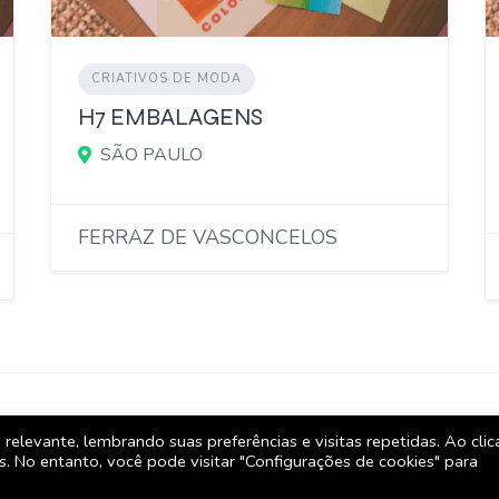
CRIATIVOS DE MODA
H7 EMBALAGENS
SÃO PAULO
FERRAZ DE VASCONCELOS
FORNECEDORES
Como usar o 
itos
relevante, lembrando suas preferências e visitas repetidas. Ao cli
 No entanto, você pode visitar "Configurações de cookies" para