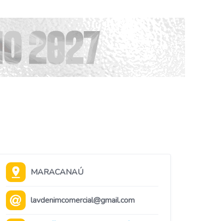
MARACANAÚ
lavdenimcomercial@gmail.com