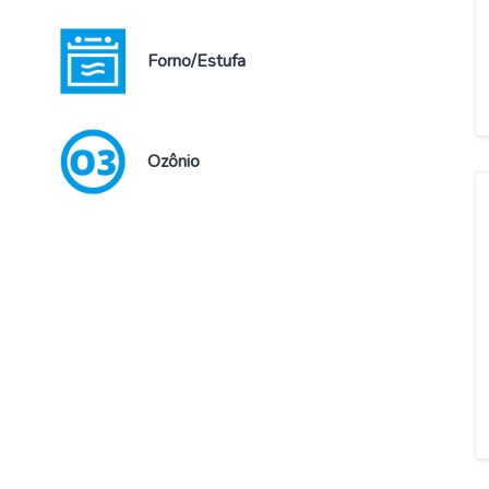
Forno/Estufa
Ozônio