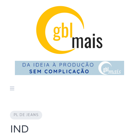
Skip
to
content
PL DE JEANS
IND