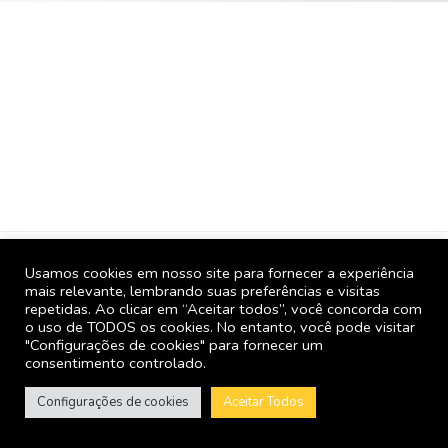
Usamos cookies em nosso site para fornecer a experiência
GBL Mais. Copyright 2005 – 2026 | Todos os direitos
mais relevante, lembrando suas preferências e visitas
reservados para SPPress Editora.
repetidas. Ao clicar em “Aceitar todos”, você concorda com
o uso de TODOS os cookies. No entanto, você pode visitar
FORNECEDORES
Como usar o GBL Mais
"Configurações de cookies" para fornecer um
consentimento controlado.
GBLjeans Notícias
Quem Somos
Configurações de cookies
Política de privacidade
Aceitar Todos
Termos e Condições